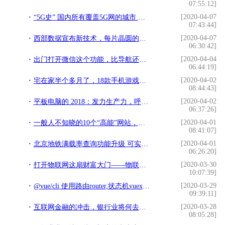
07:55:12]
[2020-04-07
“5G史” 国内所有覆盖5G网的城市 买5G手机 你所在城市覆盖了没
07:43:44]
[2020-04-07
西部数据宣布新技术，每片晶圆的储存容量提高了40%
06:30:42]
[2020-04-04
出门打开微信这个功能，比导航还管用
06:44:19]
[2020-04-02
宅在家半个多月了，18款手机游戏让人轻松一下​
08:44:43]
[2020-04-02
平板电脑的 2018：发力生产力，呼唤新形态
06:37:26]
[2020-04-01
一般人不知晓的10个“高能”网站，学编程和赚钱两不误
08:41:07]
[2020-04-01
北京地铁满载率查询功能升级 可实时显示车厢满载率
06:26:20]
[2020-03-30
打开物联网这扇财富大门——物联网的三种赚钱方式
10:07:39]
[2020-03-29
@vue/cli 使用路由router,状态机vuex,sass, elementUi饿了么组件
09:39:11]
[2020-03-28
互联网金融的冲击，银行业将何去何从——来自银行人的自白
08:05:28]