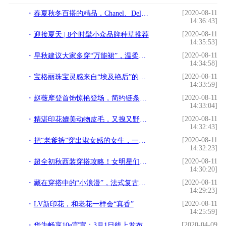
[2020-08-11
春夏秋冬百搭的精品，Chanel、Delvaux、Dior、Fendi 丹宁包推荐
14:36:43]
[2020-08-11
迎接夏天 | 8个时髦小众品牌种草推荐
14:35:53]
[2020-08-11
早秋建议大家多穿“万能裙”，温柔又高雅，不论胖瘦都能穿
14:34:58]
[2020-08-11
宝格丽珠宝灵感来自“埃及艳后”的眼妆？难怪徐睿知每集都戴它
14:33:59]
[2020-08-11
赵薇摩登首饰惊艳登场，简约链条耳环时尚别样，展现另类气质之美
14:33:04]
[2020-08-11
精湛印花媲美动物皮毛，又拽又野逼真十足，爱玩有道德的迪克牛仔
14:32:43]
[2020-08-11
把“老爹裤”穿出淑女感的女生，一般有这几个搭配诀窍，真实用
14:32:23]
[2020-08-11
超全初秋西装穿搭攻略！女明星们亲身示范教你造型怎么凹才好看
14:30:20]
[2020-08-11
藏在穿搭中的“小浪漫”，法式复古让你优雅气质，回头率百分百
14:29:23]
[2020-08-11
LV新印花，和老花一样会“真香”
14:25:59]
[2020-04-09
华为畅享10e官宣：3月1日线上发布 主打强劲续航