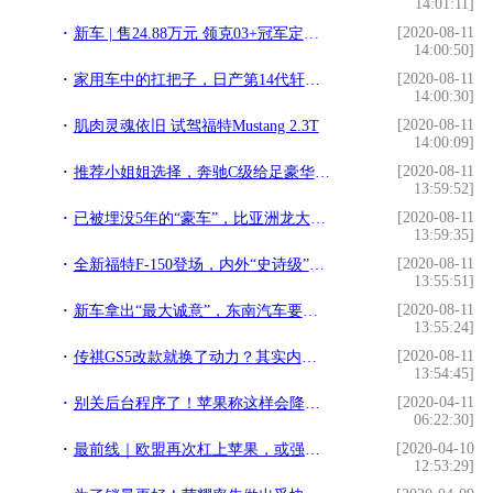
14:01:11]
[2020-08-11
新车 | 售24.88万元 领克03+冠军定制版正式上市
14:00:50]
[2020-08-11
家用车中的扛把子，日产第14代轩逸避坑导购指南
14:00:30]
[2020-08-11
肌肉灵魂依旧 试驾福特Mustang 2.3T
14:00:09]
[2020-08-11
推荐小姐姐选择，奔驰C级给足豪华感，动力表现太佛系
13:59:52]
[2020-08-11
已被埋没5年的“豪车”，比亚洲龙大一圈，起步就245Ps，不足23w
13:59:35]
[2020-08-11
全新福特F-150登场，内外“史诗级”更新，“皮卡之王”名不虚传
13:55:51]
[2020-08-11
新车拿出“最大诚意”，东南汽车要逆风翻盘？丨车壹条
13:55:24]
[2020-08-11
传祺GS5改款就换了动力？其实内饰也变得更精致了
13:54:45]
[2020-04-11
别关后台程序了！苹果称这样会降低iPhone电池寿命
06:22:30]
[2020-04-10
最前线｜欧盟再次杠上苹果，或强制iPhone使用可拆卸电池
12:53:29]