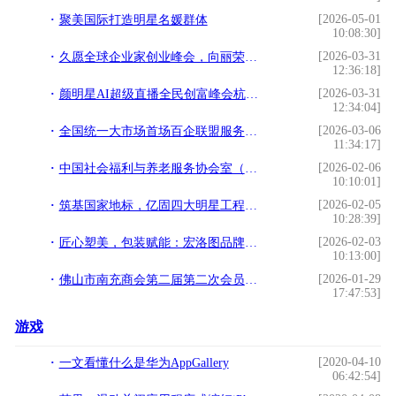
[2026-05-01
聚美国际打造明星名媛群体
10:08:30]
[2026-03-31
久愿全球企业家创业峰会，向丽荣获全球优秀企业家荣誉
12:36:18]
[2026-03-31
颜明星AI超级直播全民创富峰会杭州落幕，知名大健康操盘手程译墨携手增量传媒
12:34:04]
[2026-03-06
全国统一大市场首场百企联盟服务站授牌会议在广东成功举办
11:34:17]
[2026-02-06
中国社会福利与养老服务协会室（车）内环境与健康科技分会正式成立！
10:10:01]
[2026-02-05
筑基国家地标，亿固四大明星工程铸就品质丰碑
10:28:39]
[2026-02-03
匠心塑美，包装赋能：宏洛图品牌设计引领美妆包装新纪元
10:13:00]
[2026-01-29
佛山市南充商会第二届第二次会员大会暨2026年迎春晚会圆满举行
17:47:53]
游戏
[2020-04-10
一文看懂什么是华为AppGallery
06:42:54]