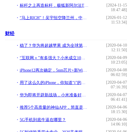
[2024-11-15
标杆之上再造标杆，极狐新阿尔法T5携宁德5C神行闪速上市，起售价12.38万！
18:47:48]
[2026-01-12
“马上RICH”！吴宇恒空降兰州，中乔体育解锁开运新年穿搭
11:53:34]
财经
[2020-04-10
稳了？华为将超越苹果 成为全球第二大智能手机制造商
12:11:50]
[2020-04-09
“互联网＋”有多强大？小米成立10年收入突破2000亿
10:23:05]
[2020-04-08
iPhone12再次确定，5nm芯片+新WiFi技术，价格更感人
06:02:59]
[2020-04-07
用了这么久的iPhone，你知道“i”的意思吗？
07:16:39]
[2020-04-07
华为即将开辟新战场，小米准备好了吗？
06:41:41]
[2020-04-06
推荐5个高质量的神仙APP，简直是宝藏
18:15:30]
[2020-04-06
5G手机到底牛逼在哪里？
14:06:10]
[2020-04-06