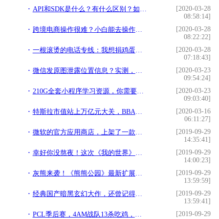
[2020-03-28
API和SDK是什么？有什么区别？如何测试SDK？
08:58:14]
[2020-03-28
跨境电商操作很难？小白能去操作吗？无货源店群基本没压力
08:22:22]
[2020-03-28
一根滚烫的电话专线：我想捐鸡蛋、红薯、凳子、口罩……
07:18:43]
[2020-03-23
微信发原图泄露位置信息？实测，这事并不简单
09:54:24]
[2020-03-23
210G全套小程序学习资源，你需要的都在这里
09:03:40]
[2020-03-16
特斯拉市值站上万亿元大关，BBA如何在“自动驾驶”上做空它？
06:11:27]
[2019-09-29
微软的官方应用商店，上架了一款最好用的QQ?
14:35:41]
[2019-09-29
幸好你没熬夜！这次《我的世界》嘉年华最大的亮点：免费领披风
14:00:23]
[2019-09-29
灰熊来袭！《熊熊公园》最新扩展包介绍
13:59:59]
[2019-09-29
经典国产暗黑玄幻大作，还曾记得血洗落马坡？
13:59:41]
[2019-09-29
PCL季后赛，4AM战队13杀吃鸡，并打下一处新地标：十葬坑