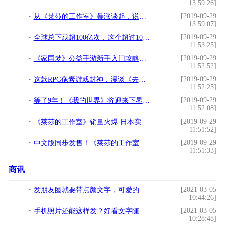
13:59:26]
[2019-09-29
从《莱莎的工作室》暴涨谈起，说说近年来沦为“50包邮”的游戏
13:59:07]
[2019-09-29
全球总下载超100亿次，这个超过10年的IP又推出了一款新作
11:53:25]
[2019-09-29
《家国梦》公益手游新手入门攻略，如何选择建筑升级方向？
11:52:52]
[2019-09-29
这款RPG像素游戏封神，漫谈《去月球》八年经久不衰的缘由
11:52:25]
[2019-09-29
等了9年！《我的世界》将迎来下界更新，3个新地形和2种新生物
11:52:08]
[2019-09-29
《莱莎的工作室》销量火爆 日本实体版陷入缺货状态
11:51:52]
[2019-09-29
中文版同步发售！《莱莎的工作室》现已登陆Switch
11:51:33]
商讯
[2021-03-05
发朋友圈就要带点颜文字，可爱的颜文字转载!
10:44:26]
[2021-03-05
手机照片还能这样发？好看文字随便加，1分钟就会来试试!
10:28:48]