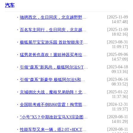
汽车
[2025-11-09
驰骋西北，生日同庆，北京越野野超大挑战兰州站与车主共创暖心时刻
14:07:48]
[2025-11-09
百名车主同行，生日同庆，北京越野野超大挑战兰州站完美收官
18:02:16]
[2023-08-31
极狐展厅宝宝游乐园 首款智能亲子车来啦
11:09:17]
[2025-09-06
猛男老爸也喜欢！遛娃神器买考拉真香！
14:57:09]
[2023-04-18
引领“森系”新风尚，极狐阿尔法S/T森林版亮相
09:13:16]
[2023-06-16
引领“森系”新豪华 极狐阿尔法S和阿尔法T森林版上市
08:33:52]
[2025-01-22
京城德比大战，魔核兄弟助阵！北汽男篮北京汽车品牌之夜高端宠粉！
11:37:36]
[2024-12-31
全国联考难不倒BJ60雷霆！掏雪豁沙战陡坡，猛字当头！
11:19:37]
[2020-08-11
“小号”X5？中期改款宝马X3渲染图：大灯/格栅调整，配48V轻混
14:01:29]
[2020-08-11
性能车型又来一辆，搭2.0T+8DCT，伊兰特这次要爆发了