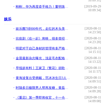
10:09:51]
[2019-09-29
刚刚，华为再度牵手格力！董明珠：格力其它电器也会成为老大
10:09:34]
娱乐
[2020-08-11
娱乐圈70到00年代，走红的木头美人大盘点，天使宝贝“眼技感人”
14:23:50]
[2020-08-11
抗疫剧《在一起》将映，很多曾经的「谣言」，在剧中被证实发生过
14:23:20]
[2020-08-11
明星对于自己身材的管理有多严格！刘诗诗：5年没有吃主食
14:15:11]
[2020-08-11
金晨最新杂志曝光，浅蓝毛衣配格纹裙好温柔，完美演绎初秋穿搭
14:13:22]
[2020-08-11
早报超有料丨王家卫《繁花》胡歌出演男主角《菊次郎的夏天》确认引进
14:11:57]
[2020-08-11
黄海波复出受拥戴，范冰冰生日3人祝福：逆境，友谊最好的试金石
14:09:51]
[2020-08-11
时隔多日极限男人帮再发糖，黄磊称艺兴是我家宝宝，小猪也被提到
14:09:28]
[2020-08-11
《重启》第一季即将收官，十一仓谜底浮现，4大理由第二季更精彩
14:09:08]