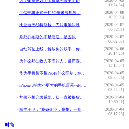
[2020-04-09
为了销量更好！荣耀率先做出妥协，自拍性价比限时降价
11:24:34]
[2020-04-08
工信部将正式开启5G毫米波规划，毫米波或奖迎来产业风口
10:39:03]
[2020-04-07
比亚迪应战特斯拉，刀片电池决胜于关键
08:12:11]
[2020-04-07
杀死乔布斯的不是癌症，是固执
06:02:37]
[2020-04-06
自动驾驶上线，解放你的双手，你想在车里做什么？
20:14:23]
[2020-04-05
为什么那些收入不高的人，反而喜欢买苹果手机。
13:13:54]
[2020-04-05
华为手机带不带Pro有什么区别，综合来看，哪一个的性价比高？
09:35:26]
[2020-04-05
iPhone 8的大小更大的手机屏幕--iPhone 9来了
08:54:21]
[2020-04-04
苹果不想升级系统，却一直被提醒升级？三步轻松搞定
10:50:11]
[2020-04-04
顺丰王卫：“我做企业，是想让一批人得到有尊严的生活”
08:17:23]
时尚