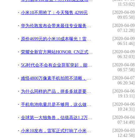
11:53:02]
[2020-04-09
小米10不用抢了：今天预售 4299元
09:05:50]
[2020-04-09
华为伦敦发布会带来最佳专业服务：助运营商最大化5G投资效益
07:12:28]
[2020-04-09
原价4699元的小米10成本曝光！雷军：就当交个朋友
06:51:46]
[2020-04-09
荣耀全新官方网站HONOR. CN正式上线
06:32:03]
[2020-04-08
5G时代会不会有企业异军突起，能和阿里巴巴所匹敌？
08:57:58]
[2020-04-07
难怪4800万像素手机拍照不清晰，不能只看像素，小心作弊
06:20:34]
[2020-04-06
为什么同样的产品，拼多多就是要比淘宝还便宜一些呢？
19:13:11]
[2020-04-06
手机电池电量总是不够用，这么做能大大改善待机时间
10:24:31]
[2020-04-04
全球第一大独角兽，估值高达1.2万亿，低调超越蚂蚁金服
07:14:49]
[2020-04-03
小米10发布，雷军正式打响了小米冲击高端手机的第一枪
12:42:50]