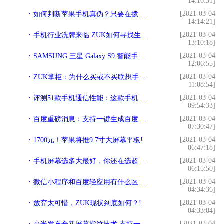
14:16:51]
[2021-03-04
如何判断苹果手机真伪？只要在拨号键简单输入几个代码便能知晓!
14:14:21]
[2021-03-04
手机行业洗牌来临 ZUK如何寻找生存空间!
13:10:18]
[2021-03-04
SAMSUNG 三星 Galaxy S9 智能手机音质测评报告 [Soomal]!
12:06:55]
[2021-03-04
ZUK掌柜：为什么买或不买联想手机？网友：因为ZUK！!
11:08:54]
[2021-03-04
评测51款手机通信性能：这款手机独占鳌头 斩获6项第一!
09:54:33]
[2021-03-04
百度重磅消息：支持一键生成百度小程序，或正面迎击微信！!
07:30:47]
[2021-03-04
1700元！苹果将推9.7寸大屏幕平板!
06:47:18]
[2021-03-04
手机屏幕选多大最好，你还在选超大屏吗？!
06:15:50]
[2021-03-04
微信小程序和百度轻应用有什么区别？!
04:34:36]
[2021-03-04
放弃太可惜，ZUK现状到底如何？!
04:33:04]
[2021-03-04