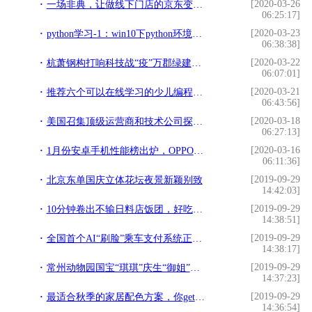
[2020-03-26
一场非典，让做线下门店的京东变成了今天市值3900亿的京东
06:25:17]
[2020-03-23
python学习-1：win10下python环境配置与pycharm安装激活
06:38:38]
[2020-03-22
杭萧钢构打响科技战“疫”万郡绿建助力远程办公
06:07:01]
[2020-03-21
推荐六个可以在线学习的少儿编程网站，需要的可以收藏
06:43:56]
[2020-03-18
美国召集顶级运营商和技术公司探索Open RAN以取代华为
06:27:13]
[2020-03-16
1月份安卓手机性能榜出炉，OPPO、vivo“高价低配”的印象该变了
06:11:36]
[2019-09-29
北京东单国庆立体花坛夜景新颖别致
14:42:03]
[2019-09-29
10分钟卷出不输日料店饭团，好吃不怕长肉肉，诀窍在于米饭
14:38:51]
[2019-09-29
全国首个AI“刷脸”乘车支付系统正式投入使用
14:38:17]
[2019-09-29
常州动物园国宝“琪琪”庆生“御姐”范十足
14:37:23]
[2019-09-29
最适合秋季的家居配色方案，你get了吗？
14:36:54]