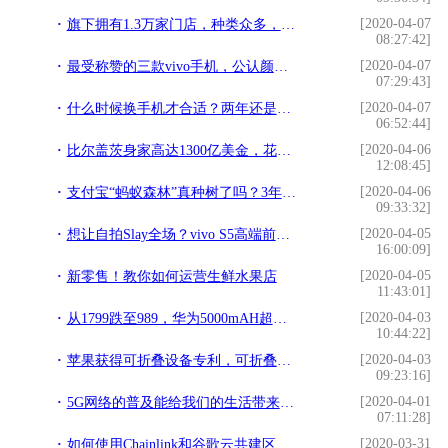
[2020-04-07
旗下拥有1.3万家门店，种类众多，当之无愧的中国零售之王
08:27:42]
[2020-04-07
最受称赞的三款vivo手机，公认颜值高性能强，比iphone好用
07:29:43]
[2020-04-07
什么时候换手机才合适？两年还是三年？其实厂商已经"安排"好了
06:52:44]
[2020-04-06
比尔盖茨身家高达1300亿美金，花钱成了比尔盖茨的“烦恼”？
12:08:45]
[2020-04-06
支付宝“蚂蚁森林”真种树了吗？3年多过去了，现在变得怎么样？
09:33:32]
[2020-04-05
想让自拍Slay全场？vivo S5高端前置镜头让自拍更有型
16:00:09]
[2020-04-05
新零售！教你如何运营生鲜水果店
11:43:01]
[2020-04-03
从1799跌至989，华为5000mAH超长续航千元机，如今还有性价比吗？
10:44:22]
[2020-04-03
苹果获得可折叠设备专利，可折叠手机即将研制，果粉：非常期待
09:23:16]
[2020-04-01
5G网络的普及能给我们的生活带来哪些影响
07:11:28]
[2020-03-31
如何使用Chainlink和谷歌云共建区块链+云端混合型应用