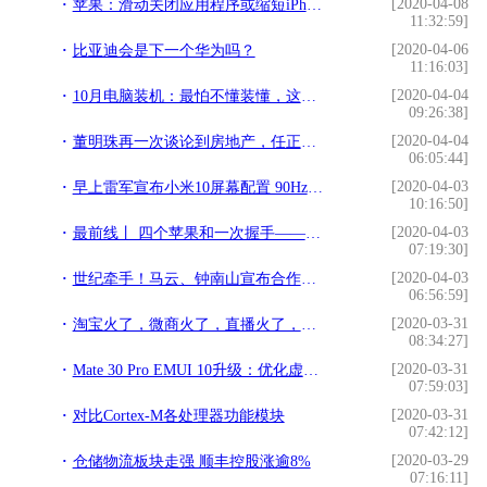
[2020-04-08
苹果：滑动关闭应用程序或缩短iPhone电池寿命
11:32:59]
[2020-04-06
比亚迪会是下一个华为吗？
11:16:03]
[2020-04-04
10月电脑装机：最怕不懂装懂，这种电脑配置坑苦朋友！
09:26:38]
[2020-04-04
董明珠再一次谈论到房地产，任正非也非常支持，这是良心企业家
06:05:44]
[2020-04-03
早上雷军宣布小米10屏幕配置 90Hz标配 米粉热泪 喊着一定买首发
10:16:50]
[2020-04-03
最前线丨 四个苹果和一次握手——谢谢你！来自辽宁的医护
07:19:30]
[2020-04-03
世纪牵手！马云、钟南山宣布合作，新冠肺炎天王山之战来了
06:56:59]
[2020-03-31
淘宝火了，微商火了，直播火了，抖音火了！2020年这些会火？
08:34:27]
[2020-03-31
Mate 30 Pro EMUI 10升级：优化虚拟音量键灵敏度
07:59:03]
[2020-03-31
对比Cortex-M各处理器功能模块
07:42:12]
[2020-03-29
仓储物流板块走强 顺丰控股涨逾8%
07:16:11]