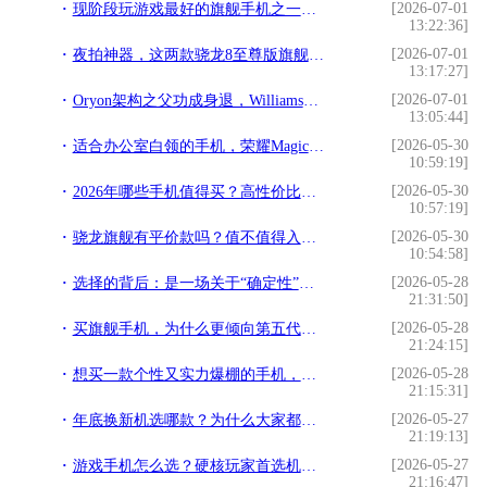
[2026-07-01
现阶段玩游戏最好的旗舰手机之一，游戏狂魔红魔11 Pro评测
13:22:36]
[2026-07-01
夜拍神器，这两款骁龙8至尊版旗舰让你爱上暗光创作
13:17:27]
[2026-07-01
Oryon架构之父功成身退，Williams给高通留下了什么礼物
13:05:44]
[2026-05-30
适合办公室白领的手机，荣耀Magic8全能旗舰深度解析
10:59:19]
[2026-05-30
2026年哪些手机值得买？高性价比与顶级旗舰全攻略
10:57:19]
[2026-05-30
骁龙旗舰有平价款吗？值不值得入手？
10:54:58]
[2026-05-28
选择的背后：是一场关于“确定性”的胜利
21:31:50]
[2026-05-28
买旗舰手机，为什么更倾向第五代骁龙8至尊版机型？
21:24:15]
[2026-05-28
想买一款个性又实力爆棚的手机，该怎么选？
21:15:31]
[2026-05-27
年底换新机选哪款？为什么大家都青睐骁龙8至尊版机型
21:19:13]
[2026-05-27
游戏手机怎么选？硬核玩家首选机型是哪款？
21:16:47]