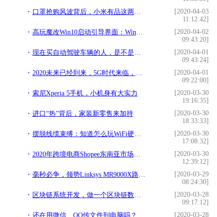
[2020-04-03
口罩抢购风波背后，小米有品这两年经历了什么
11:12:42]
[2020-04-02
高玩魔改Win10启动引导界面：Windows 2000归来
09:43:20]
[2020-04-01
现在买自动驾驶车辆的人，是不是傻子？
09:43:24]
[2020-04-01
2020未来已经到来，5G时代来临，它将会给我们带来什么惊喜！
09:22:00]
[2020-03-30
索尼Xperia 5手机，小机身有大实力
19:16:35]
[2020-03-30
进口“热”背后，家装新零售来加持
18:33:33]
[2020-03-30
摆脱线缆束缚：知道怎么玩WiFi硬盘吗？
17:08:32]
[2020-03-30
2020年跨境电商Shopee东南亚市场特点及热销品类上新建议
12:39:12]
[2020-03-29
毫秒必争，领势Linksys MR9000X路由器为电竞而生
08:24:30]
[2020-03-28
区块链系统开发，做一个区块链数字钱包app多少钱
09:17:12]
[2020-03-28
还在用微信、QQ传文件到电脑吗？花粉不妨试试Huawei Share功能