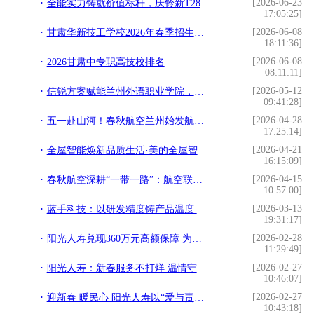
[2026-06-23
全能实力铸就价值标杆，庆铃新T28创业家兰州上市
17:05:25]
[2026-06-08
甘肃华新技工学校2026年春季招生简章
18:11:36]
[2026-06-08
2026甘肃中专职高技校排名
08:11:11]
[2026-05-12
信锐方案赋能兰州外语职业学院，打造高性能校园网
09:41:28]
[2026-04-28
五一赴山河！春秋航空兰州始发航线，跟着李白去打卡
17:25:14]
[2026-04-21
全屋智能焕新品质生活·美的全屋智能体验展兰州站启幕
16:15:09]
[2026-04-15
春秋航空深耕“一带一路”：航空联通丝路，文创点亮城市
10:57:00]
[2026-03-13
蓝手科技：以研发精度铸产品温度 打造生活级智能电子标杆
19:31:17]
[2026-02-28
阳光人寿兑现360万元高额保障 为重疾家庭托举希望
11:29:49]
[2026-02-27
阳光人寿：新春服务不打烊 温情守护伴团圆
10:46:07]
[2026-02-27
迎新春 暖民心 阳光人寿以“爱与责任”守护团圆年
10:43:18]