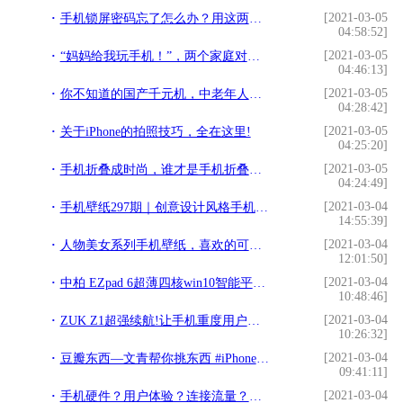
[2021-03-05
手机锁屏密码忘了怎么办？用这两招，自己在家就能搞定！!
04:58:52]
[2021-03-05
“妈妈给我玩手机！”，两个家庭对手机不同态度，决定孩子的未来!
04:46:13]
[2021-03-05
你不知道的国产千元机，中老年人的第一选择“金嗓子手机AGM H2”!
04:28:42]
[2021-03-05
关于iPhone的拍照技巧，全在这里!
04:25:20]
[2021-03-05
手机折叠成时尚，谁才是手机折叠之王？结局在意料之中!
04:24:49]
[2021-03-04
手机壁纸297期｜创意设计风格手机壁纸、安卓苹果手机壁纸!
14:55:39]
[2021-03-04
人物美女系列手机壁纸，喜欢的可以加下收藏哦！一起来欣赏吧！!
12:01:50]
[2021-03-04
中柏 EZpad 6超薄四核win10智能平板电脑使用心得!
10:48:46]
[2021-03-04
ZUK Z1超强续航!让手机重度用户不再烦恼!
10:26:32]
[2021-03-04
豆瓣东西—文青帮你挑东西 #iPhone #Android!
09:41:11]
[2021-03-04
手机硬件？用户体验？连接流量？它将取代95%的APP，危险来了!