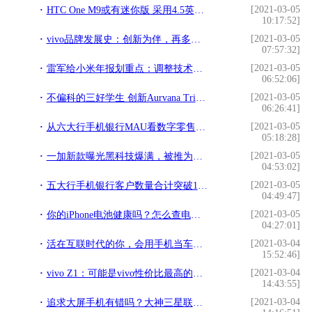
[2021-03-05
HTC One M9或有迷你版 采用4.5英寸屏幕!
10:17:52]
[2021-03-05
vivo品牌发展史：创新为伴，再多的全球第一都不足为奇!
07:57:32]
[2021-03-05
雷军给小米年报划重点：调整技术研发、“手机+AIoT”双引擎战略!
06:52:06]
[2021-03-05
不偏科的三好学生 创新Aurvana Trio三单元圈铁耳机评测!
06:26:41]
[2021-03-05
从六大行手机银行MAU看数字零售发展逻辑!
05:18:28]
[2021-03-05
一加新款曝光黑科技爆满，被推为国产手机学习的新标杆！!
04:53:02]
[2021-03-05
五大行手机银行客户数量合计突破10亿户!
04:49:47]
[2021-03-05
你的iPhone电池健康吗？怎么查电池的容量和健康程度!
04:27:01]
[2021-03-04
活在互联时代的你，会用手机当车钥匙吗？!
15:52:46]
[2021-03-04
vivo Z1：可能是vivo性价比最高的一款手机！!
14:43:55]
[2021-03-04
追求大屏手机有错吗？大神三星联想让你错上加错!