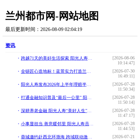
兰州都市网-网站地图
最后更新时间：2026-08-09 02:04:19
资讯
[2026-08-06
跨越71天的美好生活探索 阳光人寿2026年客户节圆满收官
10:14:47]
[2026-07-30
全链匠心造地标！蓝景实力打造兰州1066㎡户外巨幕
16:49:11]
[2026-07-28
阳光人寿发布2026年上半年理赔半年报：赔付总金额达20.2亿元
11:50:34]
[2026-07-28
打通金融知识普及“最后一公里” 阳光人寿多地创新开展惠民科普活动
11:50:14]
[2026-07-28
深耕养老金融 阳光人寿“美好人生”荣膺《青岛市养老金融创新实践白皮书》亮点案例
11:47:17]
[2026-07-28
小事显担当 善意暖邻里 阳光人寿员工以微光传大爱践行“爱与责任”
11:44:53]
[2026-07-21
蓉城邀约赴西北环渤海 跨域联动激活暑期文旅——成都文旅暑期推介活动