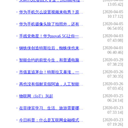
5G时代吃香四大专业，2020高考报考不可错过
13:05:42]
[2020-04-05
华为手机怎么设置视频来电秀？原来方法这么简单，手把手教你设置
10:17:12]
[2020-04-05
华为手机摄像头除了拍照外，还有这两种高级玩法？确定不了解一下
06:54:05]
[2020-04-03
手残党救星！华为nova6 5G让你一拍即得封面级大片
07:43:08]
[2020-04-01
钢铁侠创造特斯拉后，蜘蛛侠也来做设计｜一种全新的车灯设计理念
06:40:46]
[2020-03-29
智能合约的前世今生，和普通电脑程序有什么不同？
07:38:23]
[2020-03-26
市值直追茅台！特斯拉又暴涨，一大批A股小伙伴直线涨停
07:30:35]
[2020-03-26
再也没有假耐克假阿迪，人工智能也能被用来打击仿冒名牌
07:03:45]
[2020-03-25
物联网（IoT）兴起
06:24:14]
[2020-03-23
在菲律宾学习、生活、旅游需要哪些app
07:33:14]
[2020-03-23
今日科普：什么是互联网金融模式。你了解每天都用的互联网吗？
07:19:26]