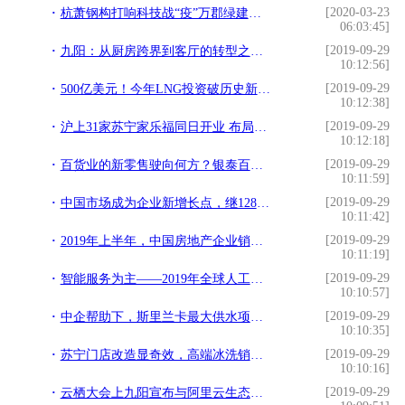
[2020-03-23
杭萧钢构打响科技战“疫”万郡绿建助力远程办公
06:03:45]
[2019-09-29
九阳：从厨房跨界到客厅的转型之路 | 小家电企业解析
10:12:56]
[2019-09-29
500亿美元！今年LNG投资破历史新高！原因和中、美、加等多国有关
10:12:38]
[2019-09-29
沪上31家苏宁家乐福同日开业 布局线下商超场景流量入口
10:12:18]
[2019-09-29
百货业的新零售驶向何方？银泰百货如今给出了最优解
10:11:59]
[2019-09-29
中国市场成为企业新增长点，继1280亿大单后，日企巨头来华寻合作
10:11:42]
[2019-09-29
2019年上半年，中国房地产企业销售业绩TOP100
10:11:19]
[2019-09-29
智能服务为主——2019年全球人工智能行业
10:10:57]
[2019-09-29
中企帮助下，斯里兰卡最大供水项目开工！或将解决47万人用水难题
10:10:35]
[2019-09-29
苏宁门店改造显奇效，高端冰洗销售驶入快车道
10:10:16]
[2019-09-29
云栖大会上九阳宣布与阿里云生态企业签约启动采购数字化