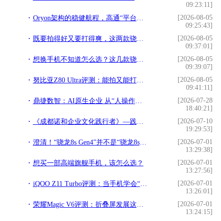
09:23:11]
[2026-08-05
Oryon架构的稳健航程，高通“平台化”战略初见成效
09:25:43]
[2026-08-05
既要拍得好又要打得爽，这两款骁龙8至尊版旗舰一步到位
09:37:01]
[2026-08-05
想换手机不知道怎么选？这几款骁龙旗舰机帮你把把关
09:39:07]
[2026-08-05
努比亚Z80 Ultra评测：能拍又能打的“街拍游戏机”
09:41:11]
[2026-07-28
鼎捷数智：AI原生企业 从“人操作工具”到“定义目标，坐收成果”
18:40:21]
[2026-07-10
《成都诺和企业文化践行者》—践行文化，榜样力量
19:29:53]
[2026-07-01
澄清！“骁龙8s Gen4”并不是“骁龙8s至尊”，后者不存在
13:29:38]
[2026-07-01
想买一部高端旗舰手机，该怎么选？
13:27:56]
[2026-07-01
iQOO Z11 Turbo评测：当手机学会“预判”，玩游戏是什么体验？
13:26:01]
[2026-07-01
荣耀Magic V6评测：折叠屏发展这么多年，终于可以放心买了？
13:24:15]