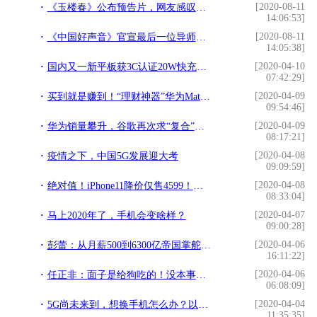
[2020-08-11
《玉楼春》公布预告片，网友感叹选角真是好，女主清新淡雅太美了
14:06:53]
[2020-08-11
《中国好声音》官宣最后一位导师：犹豫很久的李宇春确定加入
14:05:38]
[2020-04-10
国内又一新平板获3C认证20W快充加持 华为刚发布了MatePad Pro 5G
07:42:29]
[2020-04-09
买到就是赚到！“理财神器”华为Mate Xs今天开始预约
09:54:46]
[2020-04-09
华为销量攀升，谷歌再次求“复合”，申请恢复服务
08:17:21]
[2020-04-08
疫情之下，中国5G发展迎大考
09:09:59]
[2020-04-08
绝对值！iPhone11降价仅售4599！网友:最便宜的A13芯片手机
08:33:04]
[2020-04-07
马上2020年了，手机会变啥样？
09:00:28]
[2020-04-06
彭蕾：从月薪500到6300亿帝国掌舵人，她的职场信条值得学习
16:11:22]
[2020-04-06
任正非：面子是给狗吃的！没本事的人，才处处在乎面子
06:08:09]
[2020-04-04
5G尚未来到，想换手机怎么办？以下三款性价比机器可作为过渡
11:35:35]