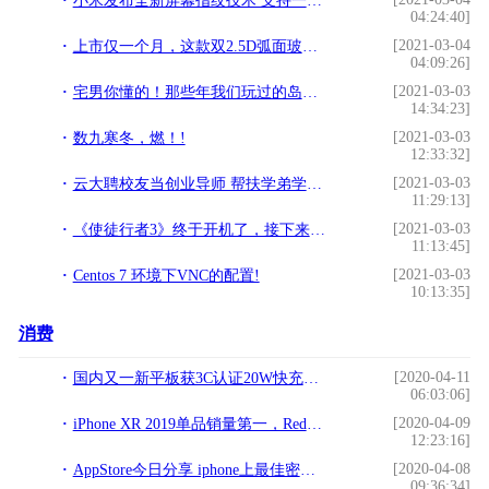
小米发布全新屏幕指纹技术 支持一键录入/大范围盲解!
04:24:40]
[2021-03-04
上市仅一个月，这款双2.5D弧面玻璃的华为手机就降价200!
04:09:26]
[2021-03-03
宅男你懂的！那些年我们玩过的岛国PSP恋爱养成类游戏!
14:34:23]
[2021-03-03
数九寒冬，燃！!
12:33:32]
[2021-03-03
云大聘校友当创业导师 帮扶学弟学妹自主创业!
11:29:13]
[2021-03-03
《使徒行者3》终于开机了，接下来轮到马国明霸屏了吗？!
11:13:45]
[2021-03-03
Centos 7 环境下VNC的配置!
10:13:35]
消费
[2020-04-11
国内又一新平板获3C认证20W快充加持 华为刚发布了MatePad Pro 5G
06:03:06]
[2020-04-09
iPhone XR 2019单品销量第一，Redmi Note 7成上榜唯一国产机型
12:23:16]
[2020-04-08
AppStore今日分享 iphone上最佳密室解谜游戏？The Room
09:36:34]