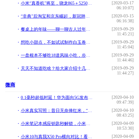
[2020-03-17
小米“真香机”将至，骁龙865＋5250mAh＋65W闪充，米粉期待中
06:10:07]
[2020-03-15
“非典”后淘宝和京东崛起，新冠肺炎后会造就谁？
06:16:38]
[2019-09-29
餐桌上的年味——聊一聊古人过年吃什么
11:45:21]
[2019-09-29
想吃小甜点，不如试试制作白玉卷，好吃且不容易腻
11:45:04]
[2019-09-29
一盘根本不够吃18道风味小吃，步骤其实很简单，孩子天天喊着要吃
11:44:46]
[2019-09-29
天天不知道吃啥？给大家介绍十几道菜，每天换着样吃
11:44:27]
微商
[2020-04-10
0.1毫秒超低时延！华为面向5G发布首个内置AI芯片的全闪存
09:47:39]
[2020-04-10
小米真实写照：昔日无奈捧红米，“而今迈步从头越”
08:43:25]
[2020-04-09
小米笔记本感应钥匙秒解锁，小米手环4必备新技能
10:53:30]
[2020-04-09
小米10与真我X50 Pro横向对比！看完你就知道该选谁了