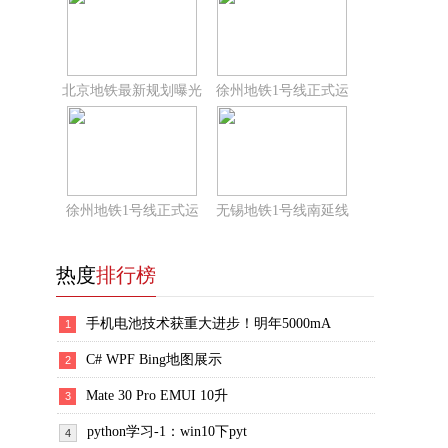
北京地铁最新规划曝光
徐州地铁1号线正式运
徐州地铁1号线正式运
无锡地铁1号线南延线
热度
排行榜
手机电池技术获重大进步！明年5000mA
1
C# WPF Bing地图展示
2
Mate 30 Pro EMUI 10升
3
python学习-1：win10下pyt
4