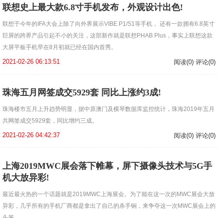
联想史上最大款6.8寸手机发布，外观设计出色!
联想于今年的IFA大会上除了向外界展示VIBE P1/S1等手机， 还有一款拥有6.8英寸
巨屏的跨界产品引起不小的关注，这部新作就是联想PHAB Plus，事实上联想这款
大屏平板手机早在8月初就已经在国内首秀。
2021-02-26 06:13:51
阅读(0) 评论(0)
珠海五月网签成交5929套 同比上涨约3成!
珠海楼市五月上升趋势明显，据中原澳门及横琴数据库监控统计，珠海2019年五月
共网签成交5929套，同比增约三成。
2021-02-26 04:42:37
阅读(0) 评论(0)
上海2019MWC展会落下帷幕，屏下摄像头技术与5G手
机大放异彩!
最近最火热的一个话题就是2019MWC上海展会。为了能在这一次的MWC展会大放
异彩，几乎所有的手机厂商都是拿出了自己的杀手锏，来争夺这一次MWC展会上的
头筹。