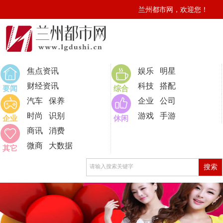
兰州都市网，欢迎您！
焦点资讯
娱乐
明星
财经资讯
科技
搭配
要闻
综合
汽车
保养
企业
公司
时尚
识别
游戏
手游
企业
休闲
商讯
消费
微商
大数据
其它