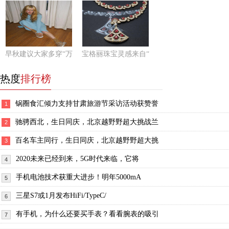
早秋建议大家多穿“万
宝格丽珠宝灵感来自“
热度
排行榜
锅圈食汇倾力支持甘肃旅游节采访活动获赞誉
1
驰骋西北，生日同庆，北京越野野超大挑战兰
2
百名车主同行，生日同庆，北京越野野超大挑
3
2020未来已经到来，5G时代来临，它将
4
手机电池技术获重大进步！明年5000mA
5
三星S7或1月发布HiFi/TypeC/
6
有手机，为什么还要买手表？看看腕表的吸引
7