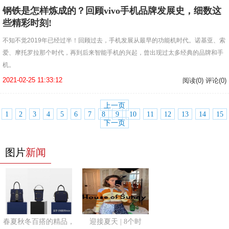
钢铁是怎样炼成的？回顾vivo手机品牌发展史，细数这
些精彩时刻!
不知不觉2019年已经过半！回顾过去，手机发展从最早的功能机时代。诺基亚、索
爱、摩托罗拉那个时代，再到后来智能手机的兴起，曾出现过太多经典的品牌和手
机。
2021-02-25 11:33:12
阅读(0) 评论(0)
上一页
1
2
3
4
5
6
7
8
9
10
11
12
13
14
15
下一页
图片
新闻
春夏秋冬百搭的精品，
迎接夏天 | 8个时