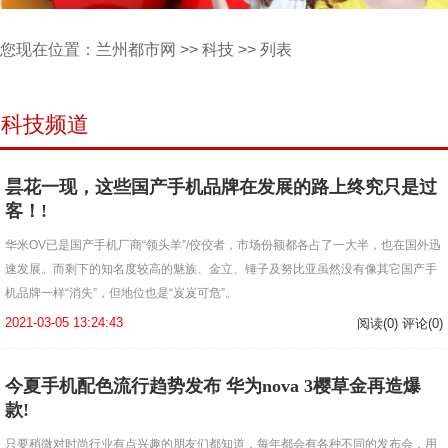
您现在位置：
兰州都市网
>>
科技
>> 列表
科技频道
昙花一现，这些国产手机品牌在发展的路上终究只是过
客！!
华米OV已是国产手机厂商“领头羊”/佼佼者，市场份额都各占了一大半，也在国外迅
速发展。而剩下的知名度较高的魅族、金立、锤子及努比亚虽然没有像其它国产手
机品牌一样“消失”，但地位也是“岌岌可危”。
2021-03-05 13:24:43
阅读(0) 评论(0)
今夏手机配色流行趋势发布 华为nova 3樱草金再造爆
款!
只要稍微对时尚行业有点兴趣的朋友们都知道，每年都会有各种不同的发布会，用