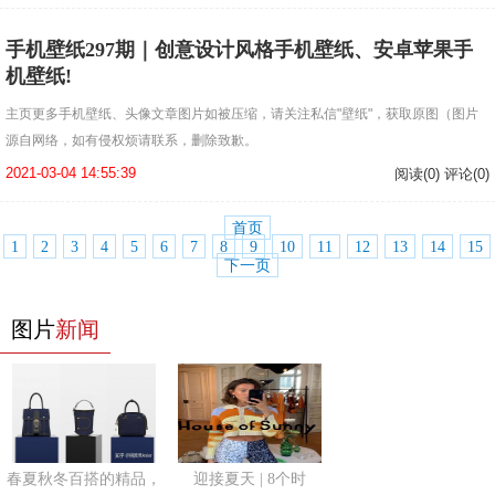
手机壁纸297期｜创意设计风格手机壁纸、安卓苹果手
机壁纸!
主页更多手机壁纸、头像文章图片如被压缩，请关注私信"壁纸"，获取原图（图片
源自网络，如有侵权烦请联系，删除致歉。
2021-03-04 14:55:39
阅读(0) 评论(0)
首页
1
2
3
4
5
6
7
8
9
10
11
12
13
14
15
下一页
图片
新闻
春夏秋冬百搭的精品，
迎接夏天 | 8个时