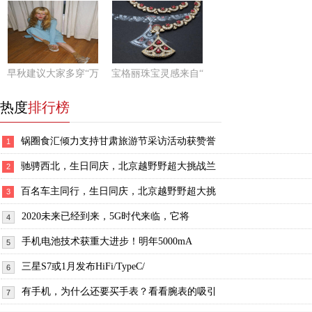
早秋建议大家多穿“万
宝格丽珠宝灵感来自“
热度
排行榜
锅圈食汇倾力支持甘肃旅游节采访活动获赞誉
1
驰骋西北，生日同庆，北京越野野超大挑战兰
2
百名车主同行，生日同庆，北京越野野超大挑
3
2020未来已经到来，5G时代来临，它将
4
手机电池技术获重大进步！明年5000mA
5
三星S7或1月发布HiFi/TypeC/
6
有手机，为什么还要买手表？看看腕表的吸引
7