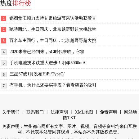
热度
排行榜
锅圈食汇倾力支持甘肃旅游节采访活动获赞誉
1
驰骋西北，生日同庆，北京越野野超大挑战兰
2
百名车主同行，生日同庆，北京越野野超大挑
3
2020未来已经到来，5G时代来临，它将
4
手机电池技术获重大进步！明年5000mA
5
三星S7或1月发布HiFi/TypeC/
6
有手机，为什么还要买手表？看看腕表的吸引
7
丨
丨
丨
丨
丨
关于我们
联系我们
法律声明
XML地图
免责声明
网站地
图
TXT
免责声明：兰州都市网所有文字、图片、视频、音频等资料均来自互联
网，不代表本站赞同其观点，本站亦不为其版权负责。