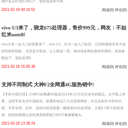
抽中走运红包6.09亿个，包括现金和卡券。
2021-02-19 04:10:52
阅读(0) 评论(0)
vivo U3来了，骁龙675处理器，售价999元，网友：不如
红米note8!
vivo又有一款入门机型要来了，vivo U3，作为一款入门机型，它同样拥有非常不错
的性能和续航，尤其是大电池，让人眼前一亮，相信很多网友都有所期待。具体参
数如下，该机采用6.
2021-02-18 15:05:38
阅读(0) 评论(0)
支持不同制式 大神F2全网通4G版热销中!
【手机中国行情】大神F2全网通4G版是2014年12月30日发布的新品，从字面上来
看，这部手机支持中国移动、联通和电信三大运营商网络，并且还有双卡双待功
能，非常实用。此外，该机内部还搭载一颗骁龙64位处理器，正面5.5英寸的高清
屏、防指纹镀膜以及机身背面那枚1300万像素摄像头。
2021-02-18 13:38:24
阅读(0) 评论(0)