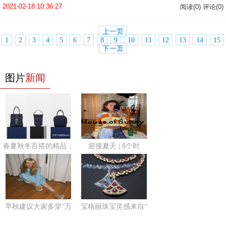
2021-02-18 10:36:27
阅读(0) 评论(0)
上一页
1
2
3
4
5
6
7
8
9
10
11
12
13
14
15
下一页
图片
新闻
春夏秋冬百搭的精品，
迎接夏天 | 8个时
早秋建议大家多穿“万
宝格丽珠宝灵感来自“