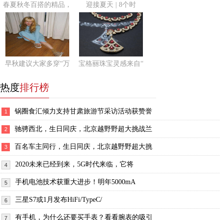
春夏秋冬百搭的精品，
迎接夏天 | 8个时
早秋建议大家多穿“万
宝格丽珠宝灵感来自“
热度
排行榜
锅圈食汇倾力支持甘肃旅游节采访活动获赞誉
1
驰骋西北，生日同庆，北京越野野超大挑战兰
2
百名车主同行，生日同庆，北京越野野超大挑
3
2020未来已经到来，5G时代来临，它将
4
手机电池技术获重大进步！明年5000mA
5
三星S7或1月发布HiFi/TypeC/
6
有手机，为什么还要买手表？看看腕表的吸引
7