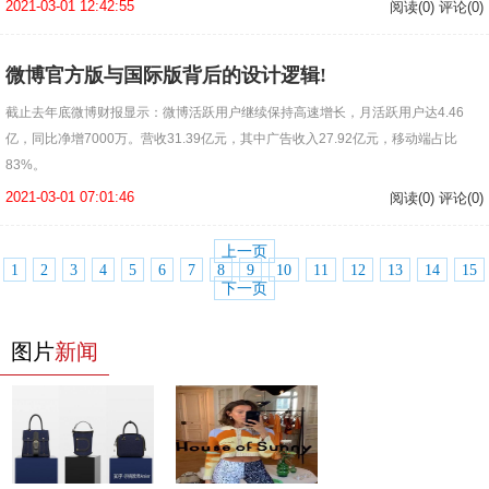
2021-03-01 12:42:55
阅读(0) 评论(0)
微博官方版与国际版背后的设计逻辑!
截止去年底微博财报显示：微博活跃用户继续保持高速增长，月活跃用户达4.46
亿，同比净增7000万。营收31.39亿元，其中广告收入27.92亿元，移动端占比
83%。
2021-03-01 07:01:46
阅读(0) 评论(0)
上一页
1
2
3
4
5
6
7
8
9
10
11
12
13
14
15
下一页
图片
新闻