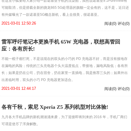
在这里小狐要给大家介绍一款诺基亚手机的渲染图，虽然说诺基亚9.1PureView有
可能取消，但是搭载全新的骁龙865 5G处理器的旗舰一定会有的，这不是，近日还
有外媒曝光了一款诺基亚5G概念新机，看上去很美，很诺基亚。
2021-03-01 12:50:26
阅读(0) 评论(0)
雷军呼吁笔记本更换手机 65W 充电器，联想高管回
应：各有所长!
不能一棍子都打死，不是说现在的双头的小巧的 PD 充电器不好，而是没有接地存
在漏电的风险；传统的三头充电器个头大温度低点，带接地，漏电风险低；各有所
长；如果是扔在公司，扔在宿舍，扔在家里一直插电，我是推荐三头的；如果外出
出差临时用，双头的小巧 PD 充电器更加适合。
2021-03-01 12:44:17
阅读(0) 评论(0)
各有千秋，索尼 Xperia Z5 系列机型对比体验!
九月各大手机品牌的新机潮汹涌来袭，为了迎接即将到来的 2016 年，手机厂商们
可谓是使尽了浑身解数。