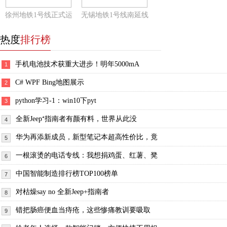
徐州地铁1号线正式运
无锡地铁1号线南延线
热度
排行榜
手机电池技术获重大进步！明年5000mA
1
C# WPF Bing地图展示
2
python学习-1：win10下pyt
3
全新Jeep⁺指南者有颜有料，世界从此没
4
华为再添新成员，新型笔记本超高性价比，竟
5
一根滚烫的电话专线：我想捐鸡蛋、红薯、凳
6
中国智能制造排行榜TOP100榜单
7
对枯燥say no 全新Jeep+指南者
8
错把肠癌便血当痔疮，这些惨痛教训要吸取
9