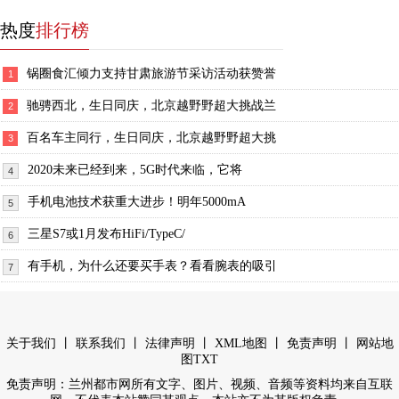
热度
排行榜
锅圈食汇倾力支持甘肃旅游节采访活动获赞誉
1
驰骋西北，生日同庆，北京越野野超大挑战兰
2
百名车主同行，生日同庆，北京越野野超大挑
3
2020未来已经到来，5G时代来临，它将
4
手机电池技术获重大进步！明年5000mA
5
三星S7或1月发布HiFi/TypeC/
6
有手机，为什么还要买手表？看看腕表的吸引
7
丨
丨
丨
丨
丨
关于我们
联系我们
法律声明
XML地图
免责声明
网站地
图
TXT
免责声明：兰州都市网所有文字、图片、视频、音频等资料均来自互联