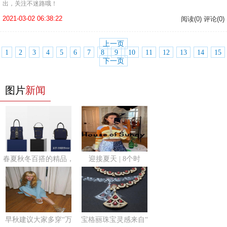
出，关注不迷路哦！
2021-03-02 06:38:22
阅读(0) 评论(0)
上一页
1
2
3
4
5
6
7
8
9
10
11
12
13
14
15
下一页
图片
新闻
春夏秋冬百搭的精品，
迎接夏天 | 8个时
早秋建议大家多穿“万
宝格丽珠宝灵感来自“