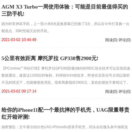
AGM X3 Turbo一周使用体验：可能是目前最值得买的
三防手机!
因为时常摔坏手机，上一部小米8光是换屏幕已经换了3次，所以在今年打算换一台
耐造点、同时性能又好的手机。
2021-03-02 10:44:49
阅读(0) 评论(0)
5公里有效距离 摩托罗拉 GP338售2900元!
【PConline广州站行情】摩托罗拉GP338(防爆)独特的MDC信令技术可以实现高速
数据通信，速度达1200比特每秒。利用前向纠错技术，即使在语音信号太弱以致听
不见的情况下，也能够接收消息。现有商家报价2900元，喜欢的朋友不要错过了。
2021-03-02 09:17:14
阅读(0) 评论(0)
给你的iPhone11配一个最抗摔的手机壳，UAG限量尊贵
红开箱评测!
抽奖预告：文中展示的白色UAG iPhone6s原装手机壳，回头会在微头条中抽奖送