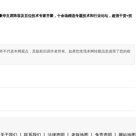
豪华主席阵容及百位技术专家齐聚，十余场精选专题技术和行业论坛，超强干货+技
并不代表本网观点，其版权归原作者所有。如果您发现本网转载信息侵害了您的权
丨
丨
丨
丨
丨
关于我们
联系我们
法律声明
老版地图
免责声明
网站地图