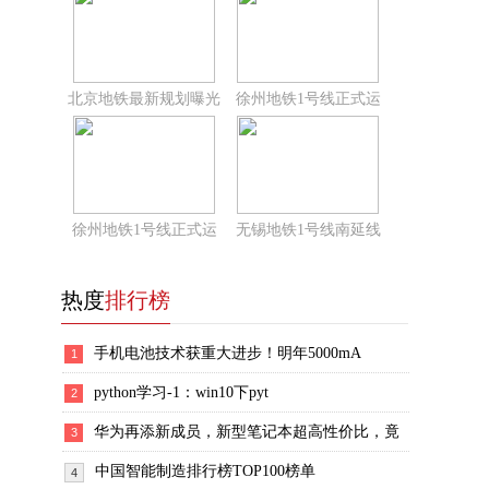
北京地铁最新规划曝光
徐州地铁1号线正式运
徐州地铁1号线正式运
无锡地铁1号线南延线
热度
排行榜
手机电池技术获重大进步！明年5000mA
1
python学习-1：win10下pyt
2
华为再添新成员，新型笔记本超高性价比，竟
3
中国智能制造排行榜TOP100榜单
4