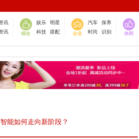
0
资讯
娱乐
明星
汽车
保养
资讯
科技
搭配
时尚
识别
综合
企业
休闲
工智能如何走向新阶段？