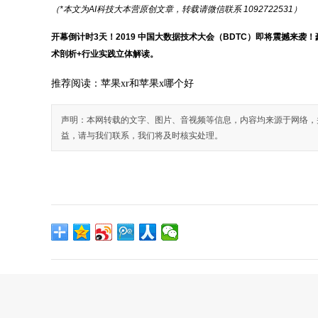
（*本文为AI科技大本营原创文章，
转载
请
微信
联系 1092722531）
开幕倒计时3
天！
20
19 中国大数据技术大会（BDTC）即将震撼来袭！
术剖析+行业实践立体解读。
推荐阅读：
苹果xr和苹果x哪个好
声明：本网转载的文字、图片、音视频等信息，内容均来源于网络，
益，请与我们联系，我们将及时核实处理。