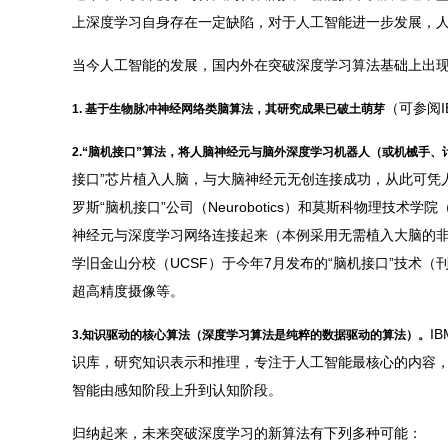
上深度学习自身存在一定缺陷，对于人工智能进一步发展，
当今人工智能的发展，国内外在突破深度学习算法基础上出
（可参阅
1. 基于生物脉冲
神经网络类脑算法，其研究成果已破土萌芽
2.“脑机接
口”算法，将人脑神经元与脑外深度学习机器人（或机械手、
接口”芯片植入人脑，与大脑神经元无创连接成功，从此可凭
罗斯“脑机接口”公司（Neurobotics）和莫斯科物理技术学
神经元与深度学习网络连接起来（本例采用无需植入大脑的非侵
学旧金山分校（UCSF）于今年7月发布的“脑机接口”技术（
超高精度摄像等。
I
3.知识驱动的核心算法（深度学习算法是纯粹的数据驱动的
算法）。
识库，研究知识表示和推理，专注于人工智能最核心的内容
智能由感知阶段上升到认知阶段。
归纳起来，未来突破深度学习的新算法有下列多种可能：