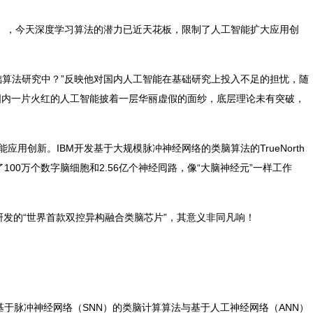
今），今天深度学习算法的潜力已近天花板，限制了人工智能扩大应用创
础算法研究中？”反映他对国内人工智能在基础研究上投入不足的担忧，随
国内一片火红的人工智能披着一层华丽虚假的面纱，底层理论未有突破，
工智能应用创新。IBM开发基于大规模脉冲神经网络的类脑算法的TrueNorth
100万个数字脑细胞和2.56亿个神经囘路，像“大脑神经元”一样工作
团队研发的“世界首款双控异构融合类脑芯片”，其意义非同凡响！
基于脉冲神经网络（SNN）的类脑计算算法与基于人工神经网络（ANN）