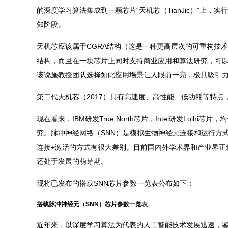
的深度学习算法集成到一颗芯片“天机芯（TianJic）”上
知阶段。
天机芯应该属于CGRA结构（这是一种更高层次的可重构技术），对
结构，而且在一块芯片上同时支持商业应用和算法研究，可以说
该说施教授团队选择如此应用場景让人眼前一亮，极具吸引
第二代天机芯（2017）具有高速度、高性能、低功耗等特点，比
现在看来，IBM研发True North芯片，Intel研发Lo
究。脉冲神经网络（SNN）是模拟生物神经元连接和运行方
连接+激活的方式有很大差别。目前国内外学术界和产业界正
还处于发展的萌芽期。
现将已发布的搭载SNN芯片参数一览表公布如下：
搭载脉冲神经元（SNN）芯片参数一览表
近年来，以深度学习算法为代表的人工智能技术发展迅速，