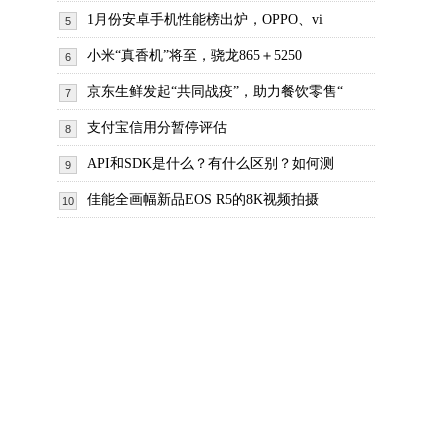
1月份安卓手机性能榜出炉，OPPO、vi
5
小米“真香机”将至，骁龙865＋5250
6
京东生鲜发起“共同战疫”，助力餐饮零售“
7
支付宝信用分暂停评估
8
API和SDK是什么？有什么区别？如何测
9
佳能全画幅新品EOS R5的8K视频拍摄
10