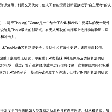
，实行资源复用，利用交叉优势，使人工智能应用创新更接近于“自主思考”的认
应Tianjic的FCcore是一个结合了SNN和ANN主要算法的统一硬件
这是Tianjic最大的创新点。在无人驾驶的自行车上进行功能验证，应
力和冲击力。
TrueNorth芯片动能更全，灵话性和扩展性更好，速度提高10倍。
ihi芯片，均偏重于底层理论研究，即偏重于对类脑脉冲神经网络及类脑算法的研
式的模型，通过计算产生神经电脉冲进行信息传递，这和传统网络的权重
致力于对SNN研究，期望突破深度学习算法，但对SNN的新算法的研究
鉴于深度学习并未能如人类真脑活动那样具有自主思维、创意和灵感，加