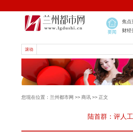
焦点
财经
要闻
滚动
您现在位置：
兰州都市网
>>
商讯
>> 正文
陆首群：评人