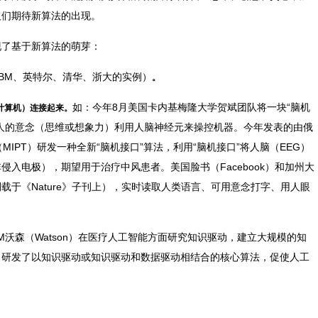
人们期待新算法的出现。
现了基于新算法的萌芽：
IBM、英特尔、清华、浙大的实例）
。
如：今年8月美国卡内基梅隆大学贺斌团队将一块“脑机
计算机）连接起来。
人的意念（思维或想象力）利用人脑神经元来操控机器。今年发表的由俄
院（MIPT）研发一种全新“脑机接口”算法，利用“脑机接口”将人脑（EEG）
入电极），期望用于治疗中风患者。美国脸书（Facebook）和加州大
刊载于《Nature》子刊上），实时读取人类语言、可用意念打字、用人眼
BM沃森（Watson）在医疗人工智能方面研究知识驱动，建立大规模的知
，研发了以知识驱动或知识驱动和数据驱动相结合的核心算法，促使人工