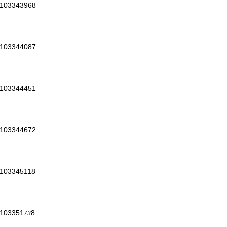
s/103343968
s/103344087
s/103344451
s/103344672
s/103345118
/103351
8
73