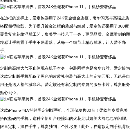
坚固耐用。
在边框的选择上，爱定族选用了24K黄金镀金边框，奢华闪亮与高端皮质
搭配相得映彰。为了提升镀金边框的质感与触感，爱定族还采用了360度
覆盖复古花纹浮雕工艺，集美学与技艺于一身，更显品质。金属雕刻的颗
粒感让手机置于手中不易滑落，从每一个细节上精心雕琢，让人爱不释
手。
定制的高端大气不止体现在机子本身，包装同样也是奢华典雅。爱定族为
这款定制版手机配备了黑色的皮质礼包装与高大上的定制匹配，无论是自
用还是送人都气派非凡。爱定族还有着定制的专属的服务卡片，尊贵服务
贴心到位。
这款iPhone与LV的跨界定制版手机，全球仅发售80台！柔软的皮质完美
搭配坚硬的手机，这种全新组合碰撞出的火花足以媲美大牌包包的闪耀。
限量定制，握在手中，尊贵独到，个性尽显！此外，在这款定制手机背板