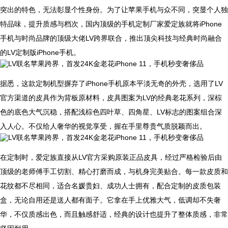
突出的特色，无法彰显个性身份。为了让苹果手机与众不同，突显个人独
特品味，提升质感与档次，国内顶级的手机定制厂家爱定族就将iPhone
手机与时尚品牌的顶级大佬LV跨界联合，推出顶尖科技与经典时尚融合
的LV定制版iPhone手机。
据悉，这款定制机型摒弃了iPhone手机原本平淡无奇的外壳，选用了LV
官方渠道的皮具作为背板原材料，皮具图案为LV的经典老花系列，深棕
色的底色大气沉稳，搭配浅棕色四叶草、四角星、LV标志的图案组合深
入人心。不仅给人奢华的视觉享受，握在手里尊贵气质脱颖而出。
在定制时，爱定族直接从LV官方采购原装正品皮具，经过严格检验后由
顶级的老师傅手工切割、精心打磨而成，与机身完美贴合。每一款皮质和
花纹都不尽相同，适合名媛贵妇、成功人士拥有，配合定制的皮质包装
盒，无论自用还是送人都有面子。它拿在手上优雅大气，低调却不失奢
华，不仅质感出色，而且触感舒适，经典的设计也提升了整体质感，非常