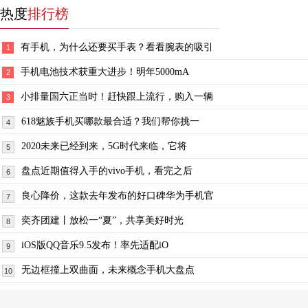
热度
排行榜
有手机，为什么还要买手表？看看腕表的吸引
1
手机电池技术获重大进步！明年5000mA
2
小排量国六正当时！赶快跟上流行，购入一辆
3
618魅族手机买哪款最合适？我们帮你挑一
4
2020未来已经到来，5G时代来临，它将
5
盘点近期值得入手的vivo手机，看完之后
6
良心降价，这款去年发布的好口碑华为手机官
7
奕齐团建丨放松一“夏”，共享美好时光​
8
iOS版QQ音乐9.5发布！率先适配iO
9
无边框撞上双曲面，未来概念手机大盘点
10