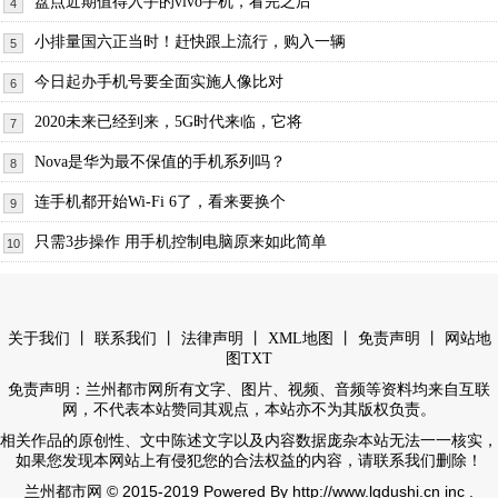
盘点近期值得入手的vivo手机，看完之后
4
小排量国六正当时！赶快跟上流行，购入一辆
5
今日起办手机号要全面实施人像比对
6
2020未来已经到来，5G时代来临，它将
7
Nova是华为最不保值的手机系列吗？
8
连手机都开始Wi-Fi 6了，看来要换个
9
只需3步操作 用手机控制电脑原来如此简单
10
丨
丨
丨
丨
丨
关于我们
联系我们
法律声明
XML地图
免责声明
网站地
图
TXT
免责声明：兰州都市网所有文字、图片、视频、音频等资料均来自互联
网，不代表本站赞同其观点，本站亦不为其版权负责。
相关作品的原创性、文中陈述文字以及内容数据庞杂本站无法一一核实，
如果您发现本网站上有侵犯您的合法权益的内容，请联系我们删除！
© 2015-2019 Powered By http://www.lgdushi.cn inc .
兰州都市网