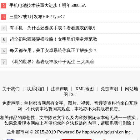
手机电池技术获重大进步！明年5000mA
2
三星S7或1月发布HiFi/TypeC/
3
有手机，为什么还要买手表？看看腕表的吸引
4
超全初秋西装穿搭攻略！女明星们亲身示范教
5
每天都在用，关于安卓系统你真正了解多少？
6
《我的世界》基岩版神级种子诞生 三大黑暗
7
丨
丨
丨
丨
丨
关于我们
联系我们
法律声明
XML地图
免责声明
网站地
图
TXT
免责声明：兰州都市网所有文字、图片、视频、音频等资料均来自互联
网，不代表本站赞同其观点，本站亦不为其版权负责。
相关作品的原创性、文中陈述文字以及内容数据庞杂本站无法一一核实，
如果您发现本网站上有侵犯您的合法权益的内容，请联系我们删除！
© 2015-2019 Powered By http://www.lgdushi.cn inc .
兰州都市网