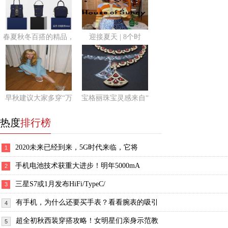
春夏秋冬百搭的精品，
迎接夏天 | 8个时
早秋建议大家多穿“万
宝格丽珠宝灵感来自“
热度
排行榜
2020未来已经到来，5G时代来临，它将
1
手机电池技术获重大进步！明年5000mA
2
三星S7或1月发布HiFi/TypeC/
3
有手机，为什么还要买手表？看看腕表的吸引
4
超全初秋西装穿搭攻略！女明星们亲身示范教
5