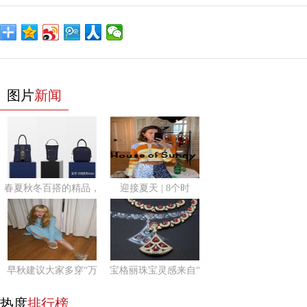
图片
新闻
春夏秋冬百搭的精品，
迎接夏天 | 8个时
早秋建议大家多穿“万
宝格丽珠宝灵感来自“
热度
排行榜