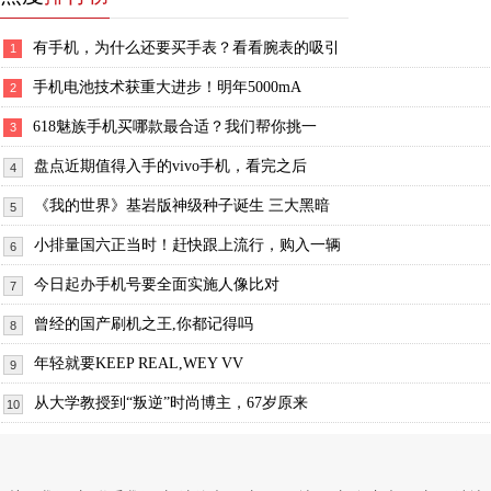
有手机，为什么还要买手表？看看腕表的吸引
1
手机电池技术获重大进步！明年5000mA
2
618魅族手机买哪款最合适？我们帮你挑一
3
盘点近期值得入手的vivo手机，看完之后
4
《我的世界》基岩版神级种子诞生 三大黑暗
5
小排量国六正当时！赶快跟上流行，购入一辆
6
今日起办手机号要全面实施人像比对
7
曾经的国产刷机之王,你都记得吗
8
年轻就要KEEP REAL,WEY VV
9
从大学教授到“叛逆”时尚博主，67岁原来
10