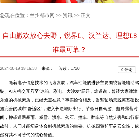
您现在位置：
兰州都市网
>>
资讯
>> 正文
自由撒欢放心去野，锐界L、汉兰达、理想L8
谁最可靠？
2024-10-19 19:16:38
来源：
阅读：1730
0
评论
随着电子信息技术的飞速发展，汽车性能的进步主要围绕智能辅助驾
驶、AI人机交互乃至“冰箱、彩电、大沙发”展开，难道说，曾经大家津津
乐道的机械素质，已经无需在意？事实恰恰相反，当驾驶场景脱离基础设
施完善的城市“舒适区”，进入长途城际出行、节假日自驾游、越野露营时
间，抑或遭遇暴雨、积雪、洪水、落石、撞车、翻车等自然灾害和出行事
故时，人们才能切身体会到机械素质的重要。机械四驱和车身安全性，依
然有其不可替代的核心价值。