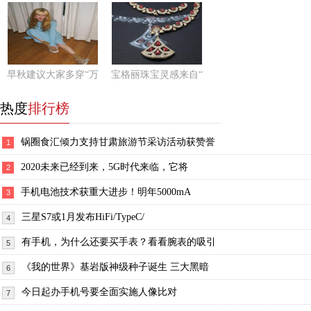
早秋建议大家多穿“万
宝格丽珠宝灵感来自“
热度
排行榜
锅圈食汇倾力支持甘肃旅游节采访活动获赞誉
1
2020未来已经到来，5G时代来临，它将
2
手机电池技术获重大进步！明年5000mA
3
三星S7或1月发布HiFi/TypeC/
4
有手机，为什么还要买手表？看看腕表的吸引
5
《我的世界》基岩版神级种子诞生 三大黑暗
6
今日起办手机号要全面实施人像比对
7