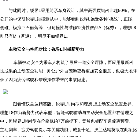
与此同时，锐界L采用笼形车身设计，其中高强度钢占比超50%，在
公开的中保研锐界L碰撞测试中，能够看到锐界L饱受各种“挑战”，正碰、
侧碰、模拟巨石砸落等，但耐撞性与维修经济性依然A（优秀），理想L8
则只有M（普通），明显不如锐界L。
主动安全与空间对比：锐界L叫板新势力
车辆被动安全为乘车人构筑了最后一道安全屏障，而应用最新科
技成果的主动安全功能，则让户外自驾游变得更加安全惬意，也极大地降
低了因为疲劳驾驶和错误操作带来的事故隐患。
一图看懂汉兰达精英版、锐界L时尚型和理想L8主动安全配置差异。
理想L8作为新势力代表车型，智能驾驶辅助与主动安全配置都在情理之
中，但锐界L时尚型在价格低约7万前提下，竟然也标配车道偏离预警、
主动刹车、疲劳驾驶提示等关键功能，诚意十足。汉兰达精英版在此项比