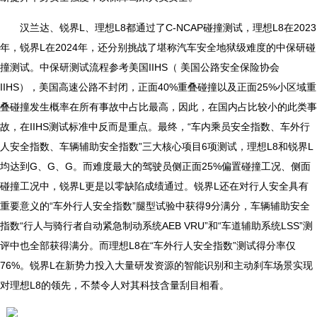
汉兰达、锐界L、理想L8都通过了C-NCAP碰撞测试，理想L8在2023
年，锐界L在2024年，还分别挑战了堪称汽车安全地狱级难度的中保研碰
撞测试。中保研测试流程参考美国IIHS（ 美国公路安全保险协会
IIHS），美国高速公路不封闭，正面40%重叠碰撞以及正面25%小区域重
叠碰撞发生概率在所有事故中占比最高，因此，在国内占比较小的此类事
故，在IIHS测试标准中反而是重点。最终，“车内乘员安全指数、车外行
人安全指数、车辆辅助安全指数”三大核心项目6项测试，理想L8和锐界L
均达到G、G、G。而难度最大的驾驶员侧正面25%偏置碰撞工况、侧面
碰撞工况中，锐界L更是以零缺陷成绩通过。锐界L还在对行人安全具有
重要意义的“车外行人安全指数”腿型试验中获得9分满分，车辆辅助安全
指数“行人与骑行者自动紧急制动系统AEB VRU”和“车道辅助系统LSS”测
评中也全部获得满分。而理想L8在“车外行人安全指数”测试得分率仅
76%。锐界L在新势力投入大量研发资源的智能识别和主动刹车场景实现
对理想L8的领先，不禁令人对其科技含量刮目相看。