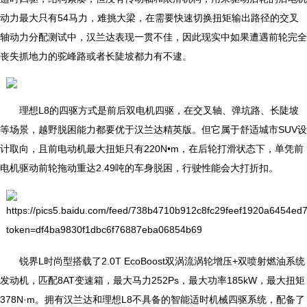
动力最大只有54马力，难挑大梁，在需要快速切换扭矩输出路径的交叉
轴动力分配测试中，汉兰达表现一贯不佳，因此现实中如果遭遇前轮完全
丧失抓地力的驼峰路或者长陡坡都力有不逮。
理想L8的四驱方式是前后双电机四驱，在交叉轴、弹坑路、长陡坡
等场景，越野脱困能力都要优于汉兰达精英版。但它属于舒适城市SUV设
计取向，且前电动机最大扭矩只有220N•m，在后轮打滑状态下，单凭前
电机驱动前轮拖动重达2.49吨的车身脱困，行驶性能会大打折扣。
锐界L时尚型搭载了2.0T EcoBoost双涡流涡轮增压+双喷射燃油系统
发动机，匹配8AT变速箱，最大马力252Ps，最大功率185kW，最大扭矩
378N·m。拥有汉兰达和理想L8不具备的智能适时机械四驱系统，配备了