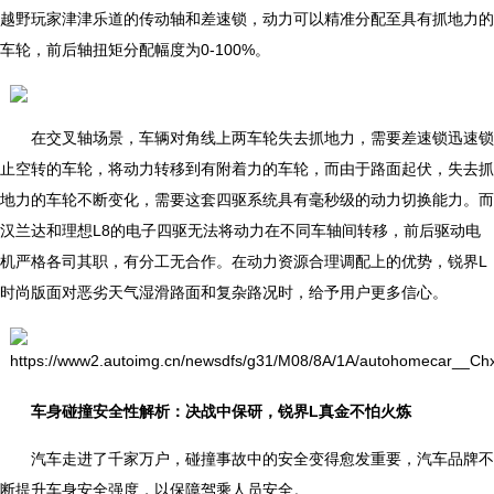
越野玩家津津乐道的传动轴和差速锁，动力可以精准分配至具有抓地力的
车轮，前后轴扭矩分配幅度为0-100%。
在交叉轴场景，车辆对角线上两车轮失去抓地力，需要差速锁迅速锁
止空转的车轮，将动力转移到有附着力的车轮，而由于路面起伏，失去抓
地力的车轮不断变化，需要这套四驱系统具有毫秒级的动力切换能力。而
汉兰达和理想L8的电子四驱无法将动力在不同车轴间转移，前后驱动电
机严格各司其职，有分工无合作。在动力资源合理调配上的优势，锐界L
时尚版面对恶劣天气湿滑路面和复杂路况时，给予用户更多信心。
车身碰撞安全性解析：决战中保研，锐界L真金不怕火炼
汽车走进了千家万户，碰撞事故中的安全变得愈发重要，汽车品牌不
断提升车身安全强度，以保障驾乘人员安全。