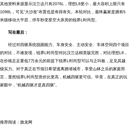
其他资料来源显示汉兰达只有2076L，理想L8更小，最大容积上限只有
1098L，可见“大沙发”布置也是有得有失。本轮对比，最终赢家是拥有5
米级移动大平层，停车秒变星空大床房的锐界L时尚型。
写在最后：
经过对四驱系统脱困能力、车身安全、主动安全、车体空间四个项目
的对比，不难发现，锐界L时尚型对比汉兰达精英版完胜，对比理想L8，
在价格足足要低7万余元的前提下锐界L时尚型可以与之叫板，足见其越
级实力。对于真正在节假日希望逃离拥堵城市，享受山林之乐的家庭而
言，显然锐界L时尚型质价比更高，机械四驱更可信。毕竟，在真正的玩
家眼中，“机械四驱才是真四驱”。
推荐阅读：
旗龙网