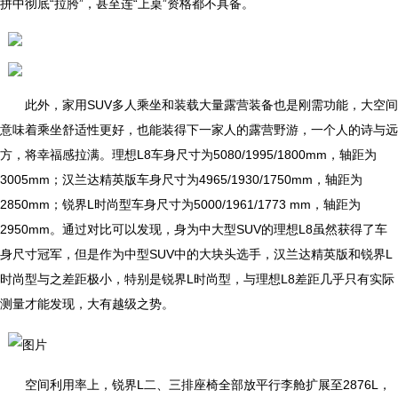
拼中彻底“拉胯”，甚至连“上桌”资格都不具备。
此外，家用SUV多人乘坐和装载大量露营装备也是刚需功能，大空间
意味着乘坐舒适性更好，也能装得下一家人的露营野游，一个人的诗与远
方，将幸福感拉满。理想L8车身尺寸为5080/1995/1800mm，轴距为
3005mm；汉兰达精英版车身尺寸为4965/1930/1750mm，轴距为
2850mm；锐界L时尚型车身尺寸为5000/1961/1773 mm，轴距为
2950mm。通过对比可以发现，身为中大型SUV的理想L8虽然获得了车
身尺寸冠军，但是作为中型SUV中的大块头选手，汉兰达精英版和锐界L
时尚型与之差距极小，特别是锐界L时尚型，与理想L8差距几乎只有实际
测量才能发现，大有越级之势。
空间利用率上，锐界L二、三排座椅全部放平行李舱扩展至2876L，