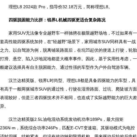
理想L8 2024款 Pro，指导价32.18万元，简称理想L8。
四驱脱困能力比拼：锐界L机械四驱更适合复杂路况
家用SUV无法像专业越野车一样驰骋在极限越野场地，不过如果有一
套高性能四驱系统加持，在“轻越野”场景下，家用城市SUV同样具有一战
之力。以自驾游为例，脱离铺装路面后，在坑凹起伏的便道上行驶，轮胎
打滑、悬空、陷入沙地泥地都是大概率事件。因此，基于实用性考虑，一
般建议选择具有自主脱困能力、通过性强的车型作为户外自驾游车辆。
汉兰达精英版、锐界L时尚型、理想L8都是具备四驱能力的车型，具
有高于一般两驱城市SUV的通过性，行驶在湿滑路面、过坑、爬陡坡方面
表现较好，但是三者四驱技术并不相同，也造成了实际越野能力的巨大差
异。
汉兰达精英版2.5L油电混动系统发动机功率189Ps，最大扭矩
236N·m，系统综合功率246Ps，匹配E-CVT变速箱。其驱动模式为电控
适时四驱，结构紧凑，但没有传动轴和限滑机构，用来驱动后轮的后电机