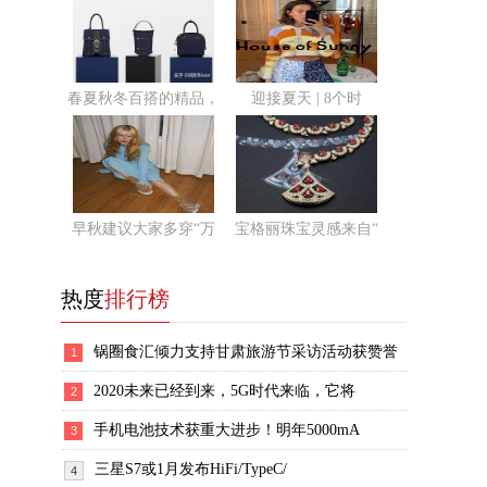
春夏秋冬百搭的精品，
迎接夏天 | 8个时
早秋建议大家多穿“万
宝格丽珠宝灵感来自“
热度
排行榜
锅圈食汇倾力支持甘肃旅游节采访活动获赞誉
1
2020未来已经到来，5G时代来临，它将
2
手机电池技术获重大进步！明年5000mA
3
三星S7或1月发布HiFi/TypeC/
4