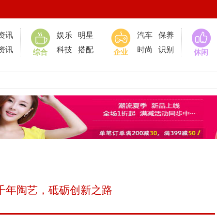
0
资讯
娱乐
明星
汽车
保养
资讯
科技
搭配
时尚
识别
综合
企业
休闲
千年陶艺，砥砺创新之路