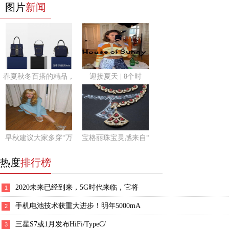
图片
新闻
春夏秋冬百搭的精品，
迎接夏天 | 8个时
早秋建议大家多穿“万
宝格丽珠宝灵感来自“
热度
排行榜
2020未来已经到来，5G时代来临，它将
1
手机电池技术获重大进步！明年5000mA
2
三星S7或1月发布HiFi/TypeC/
3