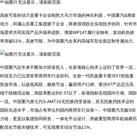
高效可靠的动力是重卡企业制胜大马力市场的神兵利器，中国重汽&潍柴
动力，同属山东重工集团旗下企业，两者强强联合实现技术协同，针对市
场需求共同实现产品升级和进阶。潍柴WP14T属行业独有，发动机热效
率突破51%，高效节能，为中国重汽全系列高端车型全面定制专属动力。
中国重汽近年来不断加大研发投入，在多项核心技术上达到了世界一流，
科技实力已位居世界商用车行业前列。全新一代民族重卡黄河X7的批量
投放市场，以超低风阻，极致节油，赢得用户口碑。黄河X7产品定位高
端干线物流运输，风阻系数达到0.37以下，各项指标实现国内引领、国际
一流。中国重汽第七代S-AMT16无忧换挡变速箱，其无忧换挡技术达到
国际先进水平，市场占有率位列国内商用车行业第一。中国重汽无极S动
力链，更是以集团协同研发，一体化平台设计，突破重型商用车机箱桥匹
配优化节能关键技术，可实现整车综合节油11%。