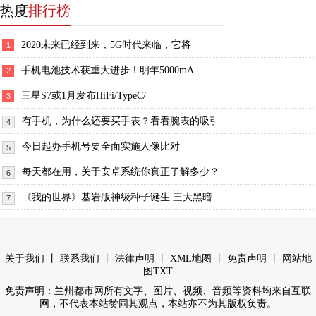
热度
排行榜
2020未来已经到来，5G时代来临，它将
1
手机电池技术获重大进步！明年5000mA
2
三星S7或1月发布HiFi/TypeC/
3
有手机，为什么还要买手表？看看腕表的吸引
4
今日起办手机号要全面实施人像比对
5
每天都在用，关于安卓系统你真正了解多少？
6
《我的世界》基岩版神级种子诞生 三大黑暗
7
丨
丨
丨
丨
丨
关于我们
联系我们
法律声明
XML地图
免责声明
网站地
图
TXT
免责声明：兰州都市网所有文字、图片、视频、音频等资料均来自互联
网，不代表本站赞同其观点，本站亦不为其版权负责。