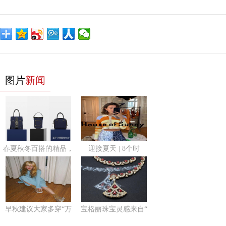
图片
新闻
春夏秋冬百搭的精品，
迎接夏天 | 8个时
早秋建议大家多穿“万
宝格丽珠宝灵感来自“